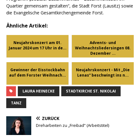
Quartier gemeinsam gestalten“, die Stadt Forst (Lausitz) sowie
die Evangelische Gesamtkirchengemeinde Forst.
Ähnliche Artikel:
Neujahrskonzert am 01.
Advents- und
Januar 2024 um 17 Uhr in de...
Weihnachtsliedersingen 08.
Dezember ...
Gewinner der Eisstockbahn
Neujahrskonzert - Mit „Die
auf dem Forster Weihnach...
Lenas“ beschwingt ins n...
LAURA HEINECKE
STADTKIRCHE ST. NIKOLAI
TANZ
ZURÜCK
Dreharbeiten zu „Freibad“ (Arbeitstitel)