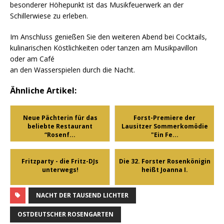
besonderer Höhepunkt ist das Musikfeuerwerk an der
Schillerwiese zu erleben.
Im Anschluss genießen Sie den weiteren Abend bei Cocktails,
kulinarischen Köstlichkeiten oder tanzen am Musikpavillon
oder am Café
an den Wasserspielen durch die Nacht.
Ähnliche Artikel:
Neue Pächterin für das
Forst-Premiere der
beliebte Restaurant
Lausitzer Sommerkomödie
“Rosenf...
"Ein Fe...
Fritzparty - die Fritz-DJs
Die 32. Forster Rosenkönigin
unterwegs!
heißt Joanna I.
NACHT DER TAUSEND LICHTER
OSTDEUTSCHER ROSENGARTEN