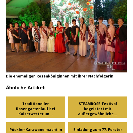
Die ehemaligen Rosenköniginnen mit ihrer Nachfolgerin
Ähnliche Artikel:
Traditioneller
STEAMROSE-Festival
Rosengartenlauf bei
begeistert mit
Kaiserwetter un...
außergewöhnliche...
Pückler-Karawane macht in
Einladung zum 77. Forster