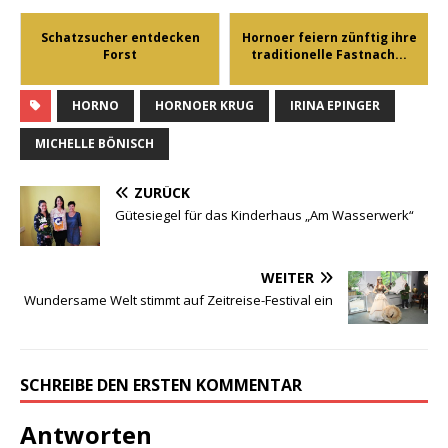
Schatzsucher entdecken
Hornoer feiern zünftig ihre
Forst
traditionelle Fastnach...
HORNO
HORNOER KRUG
IRINA EPINGER
MICHELLE BÖNISCH
ZURÜCK
Gütesiegel für das Kinderhaus „Am Wasserwerk“
WEITER
Wundersame Welt stimmt auf Zeitreise-Festival ein
SCHREIBE DEN ERSTEN KOMMENTAR
Antworten