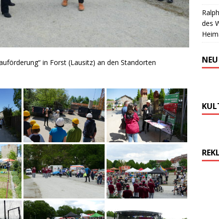
Ralph
des 
Heim
NEU
uförderung“ in Forst (Lausitz) an den Standorten
KUL
REK