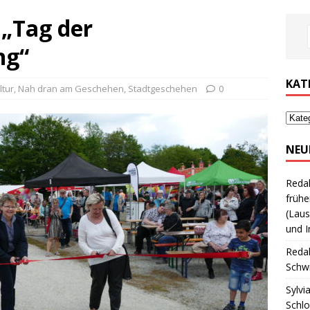
„Tag der
ng“
KAT
ltur
,
Nah dran am Geschehen
,
Stadtgeschehen
0
NEU
Reda
frühe
(Laus
und I
Reda
Schwi
Sylvi
Schl