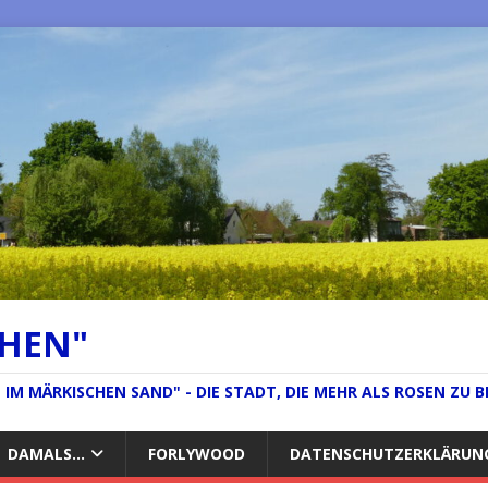
CHEN"
IM MÄRKISCHEN SAND" - DIE STADT, DIE MEHR ALS ROSEN ZU B
DAMALS…
FORLYWOOD
DATENSCHUTZERKLÄRUN