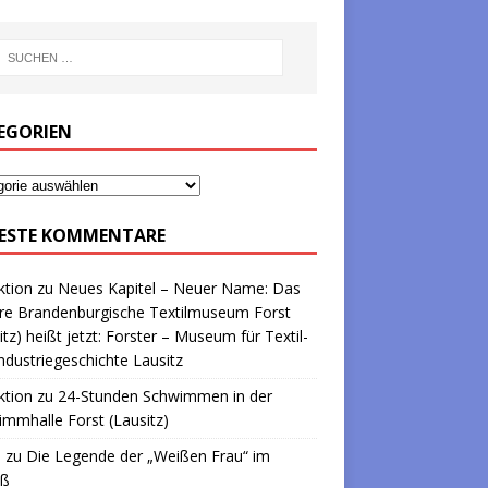
EGORIEN
ESTE KOMMENTARE
ktion
zu
Neues Kapitel – Neuer Name: Das
re Brandenburgische Textilmuseum Forst
itz) heißt jetzt: Forster – Museum für Textil-
ndustriegeschichte Lausitz
ktion
zu
24-Stunden Schwimmen in der
mmhalle Forst (Lausitz)
a
zu
Die Legende der „Weißen Frau“ im
oß