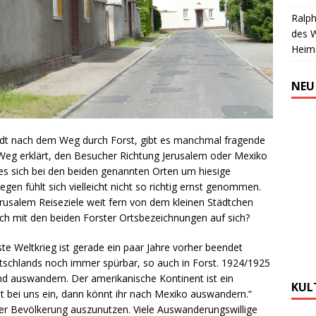
Ralph
des 
Heim
NEU
adt nach dem Weg durch Forst, gibt es manchmal fragende
 Weg erklärt, den Besucher Richtung Jerusalem oder Mexiko
ß es sich bei den beiden genannten Orten um hiesige
gen fühlt sich vielleicht nicht so richtig ernst genommen.
erusalem Reiseziele weit fern von dem kleinen Städtchen
lich mit den beiden Forster Ortsbezeichnungen auf sich?
erste Weltkrieg ist gerade ein paar Jahre vorher beendet
utschlands noch immer spürbar, so auch in Forst. 1924/1925
d auswandern. Der amerikanische Kontinent ist ein
KUL
t bei uns ein, dann könnt ihr nach Mexiko auswandern.“
r Bevölkerung auszunutzen. Viele Auswanderungswillige