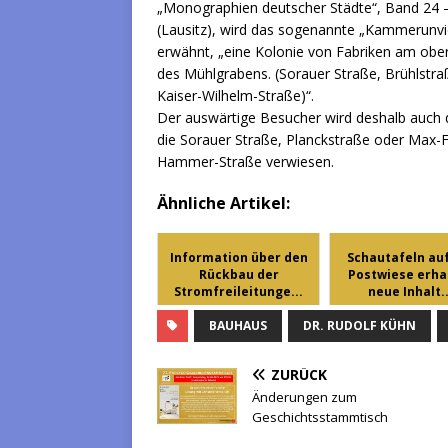
„Monographien deutscher Städte“, Band 24 –
(Lausitz), wird das sogenannte „Kammerunvie
erwähnt, „eine Kolonie von Fabriken am ober
des Mühlgrabens. (Sorauer Straße, Brühlstr
Kaiser-Wilhelm-Straße)“.
Der auswärtige Besucher wird deshalb auch d
die Sorauer Straße, Planckstraße oder Max-Fr
Hammer-Straße verwiesen.
Ähnliche Artikel:
Information über den
Schautafeln auf
Rückbau der
Postwiese erha
Stromfreileitunge...
neue Inhalt..
BAUHAUS
DR. RUDOLF KÜHN
ZURÜCK
Änderungen zum
Geschichtsstammtisch