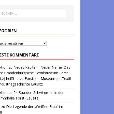
EGORIEN
ESTE KOMMENTARE
ktion
zu
Neues Kapitel – Neuer Name: Das
re Brandenburgische Textilmuseum Forst
itz) heißt jetzt: Forster – Museum für Textil-
ndustriegeschichte Lausitz
ktion
zu
24-Stunden Schwimmen in der
mmhalle Forst (Lausitz)
a
zu
Die Legende der „Weißen Frau“ im
oß