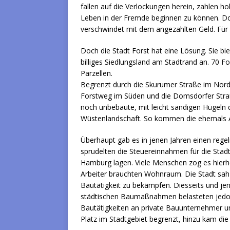
fallen auf die Verlockungen herein, zahlen 
Leben in der Fremde beginnen zu können. Doc
verschwindet mit dem angezahlten Geld. Für 
Doch die Stadt Forst hat eine Lösung. Sie b
billiges Siedlungsland am Stadtrand an. 70 
Parzellen.
Begrenzt durch die Skurumer Straße im Nord
Forstweg im Süden und die Domsdorfer Stra
noch unbebaute, mit leicht sandigen Hügeln
Wüstenlandschaft. So kommen die ehemals 
Überhaupt gab es in jenen Jahren einen regel
sprudelten die Steuereinnahmen für die Sta
Hamburg lagen. Viele Menschen zog es hierher
Arbeiter brauchten Wohnraum. Die Stadt sa
Bautätigkeit zu bekämpfen. Diesseits und je
städtischen Baumaßnahmen belasteten jedoch
Bautätigkeiten an private Bauunternehmer u
Platz im Stadtgebiet begrenzt, hinzu kam die