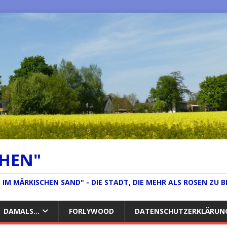
CHEN"
IM MÄRKISCHEN SAND" - DIE STADT, DIE MEHR ALS ROSEN ZU B
DAMALS…
FORLYWOOD
DATENSCHUTZERKLÄRUN