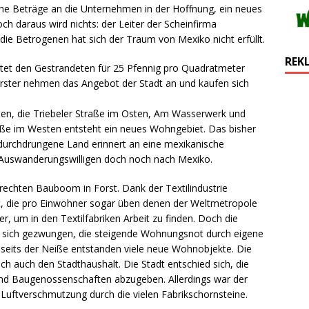
hohe Beträge an die Unternehmen in der Hoffnung, ein neues
h daraus wird nichts: der Leiter der Scheinfirma
die Betrogenen hat sich der Traum von Mexiko nicht erfüllt.
REK
ietet den Gestrandeten für 25 Pfennig pro Quadratmeter
Forster nehmen das Angebot der Stadt an und kaufen sich
en, die Triebeler Straße im Osten, Am Wasserwerk und
ße im Westen entsteht ein neues Wohngebiet. Das bisher
 durchdrungene Land erinnert an eine mexikanische
Auswanderungswilligen doch noch nach Mexiko.
rechten Bauboom in Forst. Dank der Textilindustrie
dt, die pro Einwohner sogar üben denen der Weltmetropole
, um in den Textilfabriken Arbeit zu finden. Doch die
h sich gezwungen, die steigende Wohnungsnot durch eigene
nseits der Neiße entstanden viele neue Wohnobjekte. Die
 auch den Stadthaushalt. Die Stadt entschied sich, die
nd Baugenossenschaften abzugeben. Allerdings war der
 Luftverschmutzung durch die vielen Fabrikschornsteine.