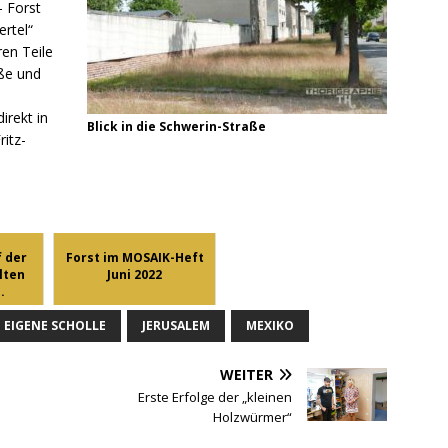
 Forst
rtel“
en Teile
aße und
irekt in
Blick in die Schwerin-Straße
itz-
 der
Forst im MOSAIK-Heft
lten
Juni 2022
.
EIGENE SCHOLLE
JERUSALEM
MEXIKO
WEITER
Erste Erfolge der „kleinen
Holzwürmer“