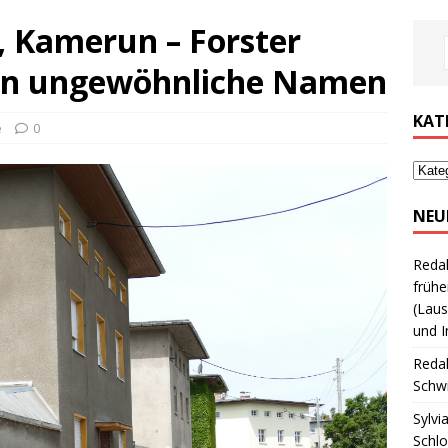
, Kamerun – Forster
gen ungewöhnliche Namen
KAT
e
0
NEU
Reda
frühe
(Laus
und I
Reda
Schwi
Sylvi
Schl