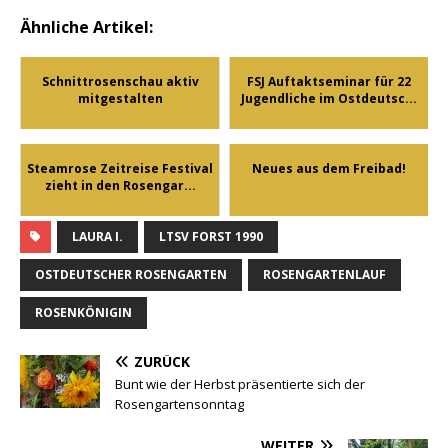
Ähnliche Artikel:
Schnittrosenschau aktiv
FSJ Auftaktseminar für 22
mitgestalten
Jugendliche im Ostdeutsc...
Steamrose Zeitreise Festival
Neues aus dem Freibad!
zieht in den Rosengar...
LAURA I.
LTSV FORST 1990
OSTDEUTSCHER ROSENGARTEN
ROSENGARTENLAUF
ROSENKÖNIGIN
ZURÜCK
Bunt wie der Herbst präsentierte sich der
Rosengartensonntag
WEITER