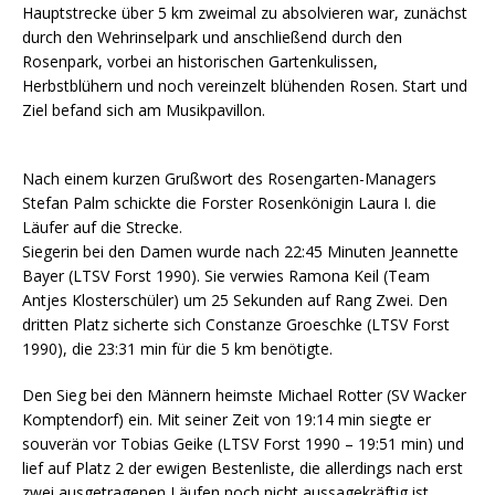
Hauptstrecke über 5 km zweimal zu absolvieren war, zunächst
durch den Wehrinselpark und anschließend durch den
Rosenpark, vorbei an historischen Gartenkulissen,
Herbstblühern und noch vereinzelt blühenden Rosen. Start und
Ziel befand sich am Musikpavillon.
Nach einem kurzen Grußwort des Rosengarten-Managers
Stefan Palm schickte die Forster Rosenkönigin Laura I. die
Läufer auf die Strecke.
Siegerin bei den Damen wurde nach 22:45 Minuten Jeannette
Bayer (LTSV Forst 1990). Sie verwies Ramona Keil (Team
Antjes Klosterschüler) um 25 Sekunden auf Rang Zwei. Den
dritten Platz sicherte sich Constanze Groeschke (LTSV Forst
1990), die 23:31 min für die 5 km benötigte.
Den Sieg bei den Männern heimste Michael Rotter (SV Wacker
Komptendorf) ein. Mit seiner Zeit von 19:14 min siegte er
souverän vor Tobias Geike (LTSV Forst 1990 – 19:51 min) und
lief auf Platz 2 der ewigen Bestenliste, die allerdings nach erst
zwei ausgetragenen Läufen noch nicht aussagekräftig ist.