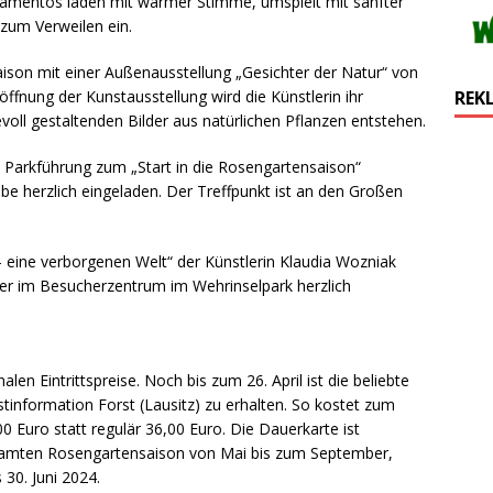
amentos laden mit warmer Stimme, umspielt mit sanfter
zum Verweilen ein.
ison mit einer Außenausstellung „Gesichter der Natur“ von
öffnung der Kunstausstellung wird die Künstlerin ihr
REK
voll gestaltenden Bilder aus natürlichen Pflanzen entstehen.
en Parkführung zum „Start in die Rosengartensaison“
 herzlich eingeladen. Der Treffpunkt ist an den Großen
 eine verborgenen Welt“ der Künstlerin Klaudia Wozniak
her im Besucherzentrum im Wehrinselpark herzlich
len Eintrittspreise. Noch bis zum 26. April ist die beliebte
tinformation Forst (Lausitz) zu erhalten. So kostet zum
0 Euro statt regulär 36,00 Euro. Die Dauerkarte ist
samten Rosengartensaison von Mai bis zum September,
 30. Juni 2024.