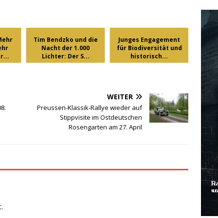
Mehr
Tim Bendzko und die
Junges Engagement
ehr
Nacht der 1.000
für Biodiversität und
...
Lichter: Der S...
historisch...
WEITER
8.
Preussen-Klassik-Rallye wieder auf
Stippvisite im Ostdeutschen
Rosengarten am 27. April
.