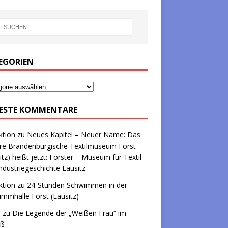
EGORIEN
ESTE KOMMENTARE
ktion
zu
Neues Kapitel – Neuer Name: Das
re Brandenburgische Textilmuseum Forst
itz) heißt jetzt: Forster – Museum für Textil-
ndustriegeschichte Lausitz
ktion
zu
24-Stunden Schwimmen in der
mmhalle Forst (Lausitz)
a
zu
Die Legende der „Weißen Frau“ im
oß