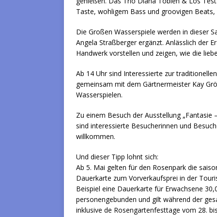
genießen. Das Trio Diana Tobien & Los Test
Taste, wohligem Bass und groovigen Beats, 
Die Großen Wasserspiele werden in dieser Sa
Angela Straßberger ergänzt. Anlässlich der Er
Handwerk vorstellen und zeigen, wie die liebe
Ab 14 Uhr sind Interessierte zur traditionell
gemeinsam mit dem Gärtnermeister Kay Gröbe
Wasserspielen.
Zu einem Besuch der Ausstellung „Fantasie –
sind interessierte Besucherinnen und Besuc
willkommen.
Und dieser Tipp lohnt sich:
Ab 5. Mai gelten für den Rosenpark die saisona
Dauerkarte zum Vorverkaufsprei in der Touris
Beispiel eine Dauerkarte für Erwachsene 30,0
personengebunden und gilt während der ge
inklusive de Rosengartenfesttage vom 28. bis