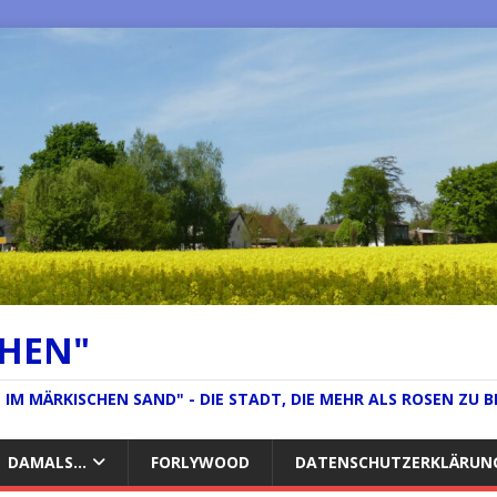
CHEN"
IM MÄRKISCHEN SAND" - DIE STADT, DIE MEHR ALS ROSEN ZU B
DAMALS…
FORLYWOOD
DATENSCHUTZERKLÄRUN