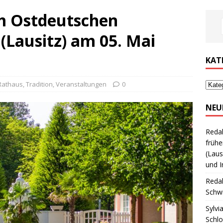
m Ostdeutschen
(Lausitz) am 05. Mai
KAT
Rathaus
,
Tradition
,
Veranstaltungen
0
NEU
Reda
frühe
(Laus
und I
Reda
Schwi
Sylvi
Schl