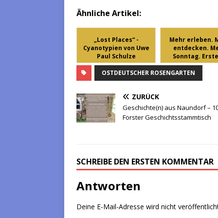
Ähnliche Artikel:
„Lost Places“ -
Mehr erleben. 
Cyanotypien von Uwe
entdecken. M
Paul Schulze
Sonntag. Erster
OSTDEUTSCHER ROSENGARTEN
ZURÜCK
Geschichte(n) aus Naundorf – 10
Forster Geschichtsstammtisch
SCHREIBE DEN ERSTEN KOMMENTAR
Antworten
Deine E-Mail-Adresse wird nicht veröffentlicht