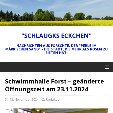
"SCHLAUGKS ECKCHEN"
NACHRICHTEN AUS FORSCHTE, DER "PERLE IM
MÄRKISCHEN SAND" - DIE STADT, DIE MEHR ALS ROSEN ZU
BIETEN HAT!
Schwimmhalle Forst – geänderte
Öffnungszeit am 23.11.2024
13. November 2024
Redaktion