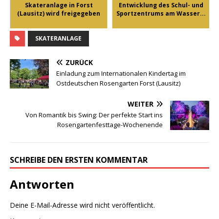
Skateranlage in Forst
Entwicklung des Schul- und
(Lausitz) wird freigegeben
Sportzentrums am Wasser...
SKATERANLAGE
ZURÜCK
Einladung zum Internationalen Kindertag im
Ostdeutschen Rosengarten Forst (Lausitz)
WEITER
Von Romantik bis Swing: Der perfekte Start ins
Rosengartenfesttage-Wochenende
SCHREIBE DEN ERSTEN KOMMENTAR
Antworten
Deine E-Mail-Adresse wird nicht veröffentlicht.