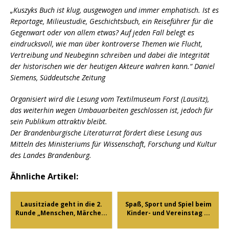
„Kuszyks Buch ist klug, ausgewogen und immer emphatisch. Ist es
Reportage, Milieustudie, Geschichtsbuch, ein Reiseführer für die
Gegenwart oder von allem etwas? Auf jeden Fall belegt es
eindrucksvoll,
wie man über kontroverse Themen wie Flucht,
Vertreibung und Neubeginn
schreiben und dabei die Integrität
der historischen wie der heutigen
Akteure wahren kann.“ Daniel
Siemens, Süddeutsche Zeitung
Organisiert wird die Lesung vom Textilmuseum Forst (Lausitz),
das
weiterhin wegen Umbauarbeiten geschlossen ist, jedoch für
sein Publikum
attraktiv bleibt.
Der Brandenburgische Literaturrat fördert diese Lesung aus
Mitteln des
Ministeriums für Wissenschaft, Forschung und Kultur
des Landes
Brandenburg.
Ähnliche Artikel:
Lausitziade geht in die 2.
Spaß, Sport und Spiel beim
Runde „Menschen, Märche...
Kinder- und Vereinstag ...