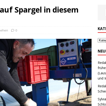
 auf Spargel in diesem
KAT
hehen
0
NEU
Reda
frühe
(Laus
und I
Reda
Schwi
Sylvi
Schl