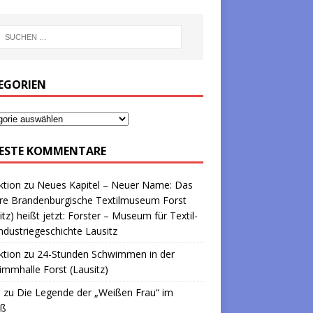
EGORIEN
ESTE KOMMENTARE
ktion
zu
Neues Kapitel – Neuer Name: Das
re Brandenburgische Textilmuseum Forst
itz) heißt jetzt: Forster – Museum für Textil-
ndustriegeschichte Lausitz
ktion
zu
24-Stunden Schwimmen in der
mmhalle Forst (Lausitz)
a
zu
Die Legende der „Weißen Frau“ im
oß