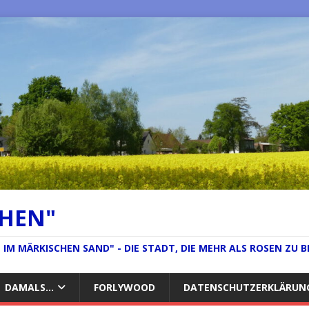
CHEN"
IM MÄRKISCHEN SAND" - DIE STADT, DIE MEHR ALS ROSEN ZU B
DAMALS…
FORLYWOOD
DATENSCHUTZERKLÄRUN