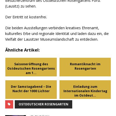
Besucherzentrum des Ostdeutschen Rosengartens Forst
(Lausitz) zu sehen.
Der Eintritt ist kostenfrei.
Die beiden Ausstellungen verbinden kreatives Ehrenamt,
kulturelles Erbe und regionale Identität und laden dazu ein, die
Vielfalt der Lausitzer Museumslandschaft zu entdecken.
Ähnliche Artikel:
Saisoneröffnung des
Romantiknacht im
Ostdeutschen Rosengartens
Rosengarten
am 1...
Der Samstagabend – Die
Einladung zum
Nacht der 1000 Lichter
Internationalen Kindertag
im Ostdeut...
OSTDEUTSCHER ROSENGARTEN