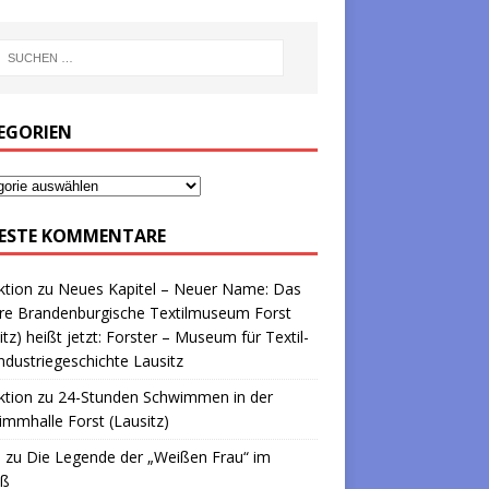
EGORIEN
ESTE KOMMENTARE
ktion
zu
Neues Kapitel – Neuer Name: Das
re Brandenburgische Textilmuseum Forst
itz) heißt jetzt: Forster – Museum für Textil-
ndustriegeschichte Lausitz
ktion
zu
24-Stunden Schwimmen in der
mmhalle Forst (Lausitz)
a
zu
Die Legende der „Weißen Frau“ im
oß