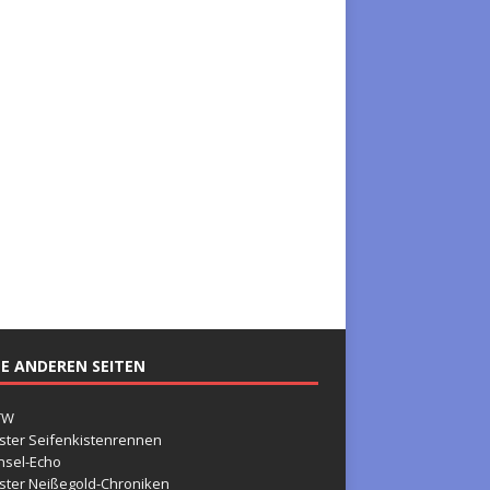
E ANDEREN SEITEN
TW
ster Seifenkistenrennen
nsel-Echo
ster Neißegold-Chroniken