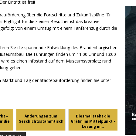
 Eintritt ist frei!
uförderung über die Fortschritte und Zukunftspläne für
 Highlight für die kleinen Besucher ist das kreative
, gefolgt von einem Umzug mit einem Fanfarenzug durch die
fahren Sie die spannende Entwicklung des Brandenburgischen
seumsbau. Die Führungen finden um 11:00 Uhr und 13:00
ich wird es einen Infostand auf dem Museumsvorplatz rund
lung geben.
Markt und Tag der Städtebauförderung finden Sie unter
kt –
Änderungen zum
Diesmal steht die
ür die
Geschichtsstammtisch
Gräfin im Mittelpunkt –
Lesung m...