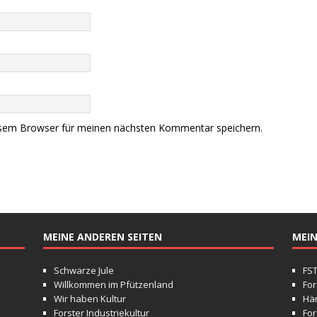
esem Browser für meinen nächsten Kommentar speichern.
MEINE ANDEREN SEITEN
MEIN
Schwarze Jule
FS
Willkommen im Pfützenland
For
Wir haben Kultur
Hä
Forster Industriekultur
For