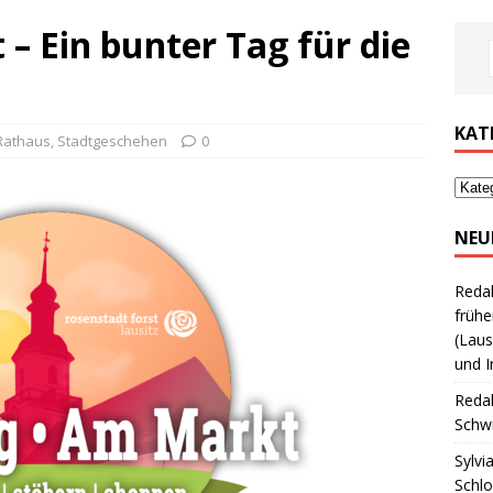
– Ein bunter Tag für die
KAT
Rathaus
,
Stadtgeschehen
0
NEU
Reda
frühe
(Laus
und I
Reda
Schwi
Sylvi
Schl