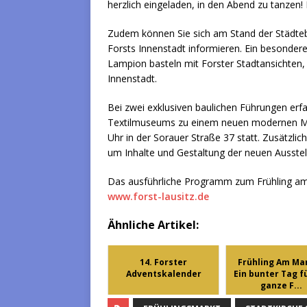
herzlich eingeladen, in den Abend zu tanzen! Der
Zudem können Sie sich am Stand der Städteba
Forsts Innenstadt informieren. Ein besonderes
Lampion basteln mit Forster Stadtansichten
Innenstadt.
Bei zwei exklusiven baulichen Führungen er
Textilmuseums zu einem neuen modernen Mu
Uhr in der Sorauer Straße 37 statt. Zusätzl
um Inhalte und Gestaltung der neuen Ausstel
Das ausführliche Programm zum Frühling am 
www.forst-lausitz.de
Ähnliche Artikel:
14. Forster
Frühling Am Mar
Adventskalender
Ein bunter Tag f
ganze F...