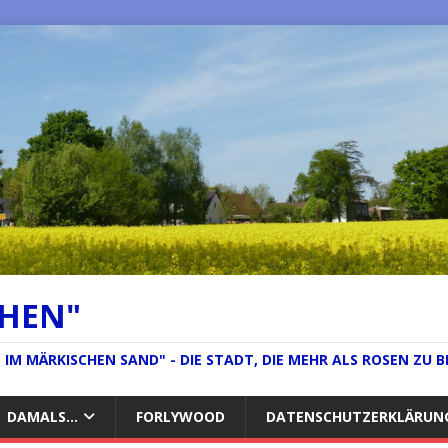
CHEN"
IM MÄRKISCHEN SAND" - DIE STADT, DIE MEHR ALS ROSEN ZU B
DAMALS…
FORLYWOOD
DATENSCHUTZERKLÄRUN