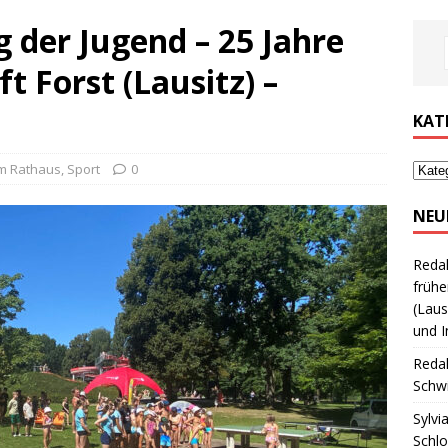
g der Jugend – 25 Jahre
t Forst (Lausitz) –
KAT
m Rathaus
,
Sport
0
NEU
Reda
frühe
(Laus
und I
Reda
Schwi
Sylvi
Schl