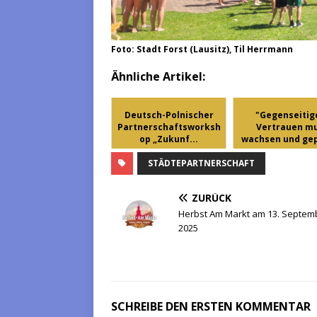
Foto: Stadt Forst (Lausitz), Til Herrmann
Ähnliche Artikel:
Deutsch-Polnischer
"Gegenseitig
Partnerschaftsworksh
Vertrauen m
op „Zukunf...
wachsen und gep
...
STÄDTEPARTNERSCHAFT
ZURÜCK
Herbst Am Markt am 13. Septem
2025
SCHREIBE DEN ERSTEN KOMMENTAR