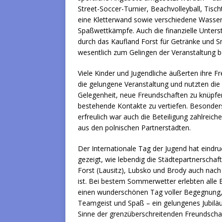
Street-Soccer-Turnier, Beachvolleyball, Tisch
eine Kletterwand sowie verschiedene Wasser
Spaßwettkämpfe. Auch die finanzielle Unters
durch das Kaufland Forst für Getränke und S
wesentlich zum Gelingen der Veranstaltung be
Viele Kinder und Jugendliche äußerten ihre F
die gelungene Veranstaltung und nutzten die
Gelegenheit, neue Freundschaften zu knüpfe
bestehende Kontakte zu vertiefen. Besonder
erfreulich war auch die Beteiligung zahlreich
aus den polnischen Partnerstädten.
Der Internationale Tag der Jugend hat eindru
gezeigt, wie lebendig die Städtepartnerschaf
Forst (Lausitz), Lubsko und Brody auch nach
ist. Bei bestem Sommerwetter erlebten alle B
einen wunderschönen Tag voller Begegnung
Teamgeist und Spaß – ein gelungenes Jubil
Sinne der grenzüberschreitenden Freundschaf