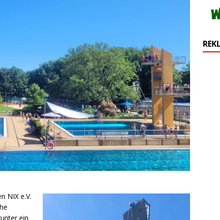
REK
n NIX e.V.
che
unter ein