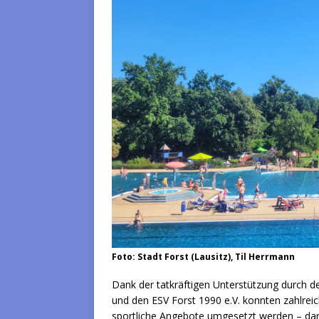
Foto: Stadt Forst (Lausitz), Til Herrmann
Dank der tatkräftigen Unterstützung durch de
und den ESV Forst 1990 e.V. konnten zahlrei
sportliche Angebote umgesetzt werden – dar