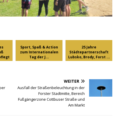
es
Sport, Spaß & Action
25 Jahre
uß
zum Internationalen
Städtepartnerschaft
flegt
Tag der J...
Lubsko, Brody, Forst ...
WEITER
ber
Ausfall der Straßenbeleuchtung in der
Forster Stadtmitte, Bereich
Fußgängerzone Cottbuser Straße und
Am Markt