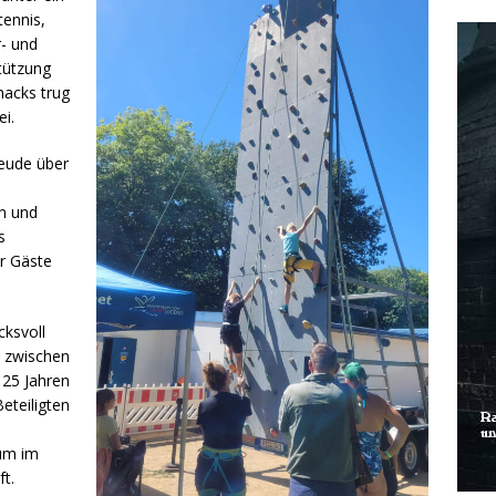
tennis,
- und
tützung
nacks trug
i.
reude über
n und
s
er Gäste
cksvoll
t zwischen
 25 Jahren
eteiligten
,
äum im
t.