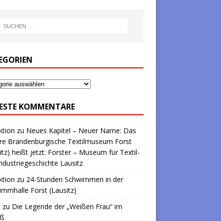
EGORIEN
ESTE KOMMENTARE
ktion
zu
Neues Kapitel – Neuer Name: Das
re Brandenburgische Textilmuseum Forst
itz) heißt jetzt: Forster – Museum für Textil-
ndustriegeschichte Lausitz
ktion
zu
24-Stunden Schwimmen in der
mmhalle Forst (Lausitz)
a
zu
Die Legende der „Weißen Frau“ im
oß