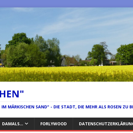
CHEN"
IM MÄRKISCHEN SAND" - DIE STADT, DIE MEHR ALS ROSEN ZU B
DAMALS…
FORLYWOOD
DATENSCHUTZERKLÄRUN