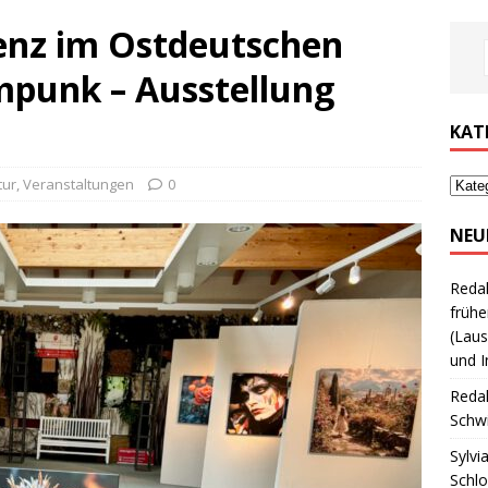
genz im Ostdeutschen
punk – Ausstellung
KAT
tur
,
Veranstaltungen
0
NEU
Reda
frühe
(Laus
und I
Reda
Schwi
Sylvi
Schl