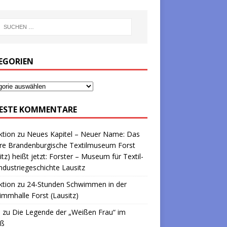
EGORIEN
ESTE KOMMENTARE
ktion
zu
Neues Kapitel – Neuer Name: Das
re Brandenburgische Textilmuseum Forst
itz) heißt jetzt: Forster – Museum für Textil-
ndustriegeschichte Lausitz
ktion
zu
24-Stunden Schwimmen in der
mmhalle Forst (Lausitz)
a
zu
Die Legende der „Weißen Frau“ im
oß