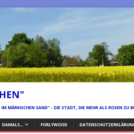
CHEN"
IM MÄRKISCHEN SAND" - DIE STADT, DIE MEHR ALS ROSEN ZU B
DAMALS…
FORLYWOOD
DATENSCHUTZERKLÄRUN