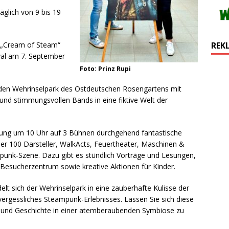
glich von 9 bis 19
 „Cream of Steam“
REK
val am 7. September
Foto: Prinz Rupi
 den Wehrinselpark des Ostdeutschen Rosengartens mit
und stimmungsvollen Bands in eine fiktive Welt der
nung um 10 Uhr auf 3 Bühnen durchgehend fantastische
er 100 Darsteller, WalkActs, Feuertheater, Maschinen &
unk-Szene. Dazu gibt es stündlich Vorträge und Lesungen,
esucherzentrum sowie kreative Aktionen für Kinder.
 sich der Wehrinselpark in eine zauberhafte Kulisse der
vergessliches Steampunk-Erlebnisses. Lassen Sie sich diese
t und Geschichte in einer atemberaubenden Symbiose zu