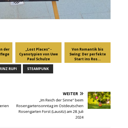
in der
„Lost Places“ -
Von Romantik bis
flege
Cyanotypien von Uwe
Swing: Der perfekte
Paul Schulze
Start ins Ros...
RINZ RUPI
STEAMPUNK
WEITER
„Im Reich der Sinne“ beim
erien
Rosengartensonntag im Ostdeutschen
Rosengarten Forst (Lausitz) am 28. Juli
2024