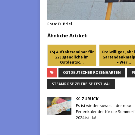
Foto: D. Priel
Ähnliche Artikel:
FSJ Auftaktseminar für
Freiwilliges Jahr 
22 Jugendliche im
Gartendenkmalp
Ostdeutsc...
– Wer...
OSTDEUTSCHER ROSENGARTEN
P
STEAMROSE ZEITREISE FESTIVAL
ZURÜCK
Es ist wieder soweit – der neue
Ferienkalender für die Sommerf
2024 ist da!