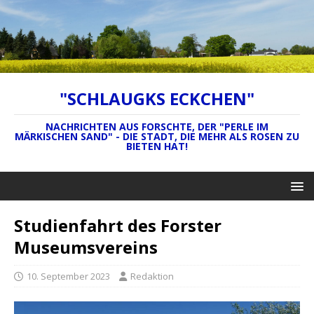
"SCHLAUGKS ECKCHEN"
NACHRICHTEN AUS FORSCHTE, DER "PERLE IM
MÄRKISCHEN SAND" - DIE STADT, DIE MEHR ALS ROSEN ZU
BIETEN HAT!
Studienfahrt des Forster
Museumsvereins
10. September 2023
Redaktion