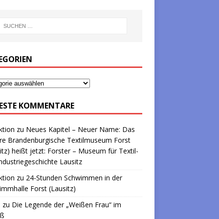
EGORIEN
ESTE KOMMENTARE
ktion
zu
Neues Kapitel – Neuer Name: Das
re Brandenburgische Textilmuseum Forst
itz) heißt jetzt: Forster – Museum für Textil-
ndustriegeschichte Lausitz
ktion
zu
24-Stunden Schwimmen in der
mmhalle Forst (Lausitz)
a
zu
Die Legende der „Weißen Frau“ im
oß