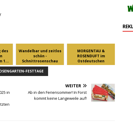
r
REK
g des
Wandelbar und zeitlos
MORGENTAU &
en
schön -
ROSENDUFT im
 1...
Schnittrosenschau
Ostdeutschen
zu...
Rosengarten ...
OSENGARTEN-FESTTAGE
WEITER
25 in
Ab in den Feriensommer! In Forst
kommt keine Langeweile auf!
etzten