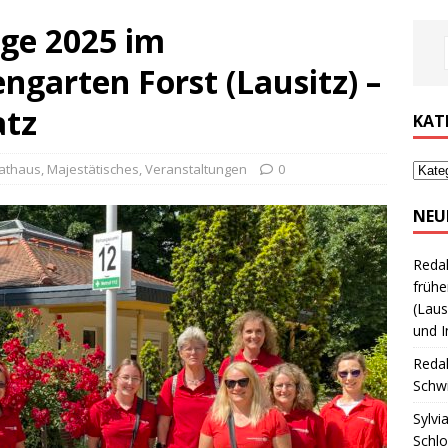
ge 2025 im
garten Forst (Lausitz) –
atz
KAT
athaus
,
Majestätisches
,
Veranstaltungen
0
NEU
Reda
frühe
(Laus
und I
Reda
Schwi
Sylvi
Schl