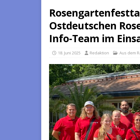
Rosengartenfestta
Ostdeutschen Rosen
Info-Team im Eins
18. Juni 2025
Redaktion
Aus dem R