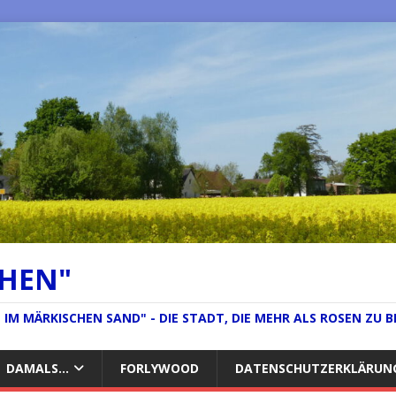
CHEN"
IM MÄRKISCHEN SAND" - DIE STADT, DIE MEHR ALS ROSEN ZU B
DAMALS…
FORLYWOOD
DATENSCHUTZERKLÄRUN