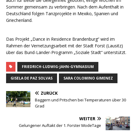
auch für Beide die Gelegenheit geboten, einige Wochen im
Sommer gemeinsam zu verbringen. Nach dem Aufenthalt in
Deutschland folgen Tanzprojekte in Mexiko, Spanien und
Griechenland.
Das Projekt „Dance in Residence Brandenburg“ wird im
Rahmen der Vernetzungsarbeit mit der Stadt Forst (Lausitz)
über das Bund-Länder-Programm „Soziale Stadt“ unterstützt.
FRIEDRICH-LUDWIG-JAHN-GYMNASIUM
GISELA DE PAZ SOLVAS
SARA COLOMINO GIMENEZ
ZURÜCK
Baggern und Pritschen bei Temperaturen über 30
Grad
WEITER
Gelungener Auftakt der 1. Forster ModeTage